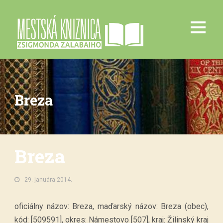
Breza
Breza
29. januára 2014.
oficiálny názov: Breza, maďarský názov: Breza (obec),
kód: [509591], okres: Námestovo [507], kraj: Žilinský kraj