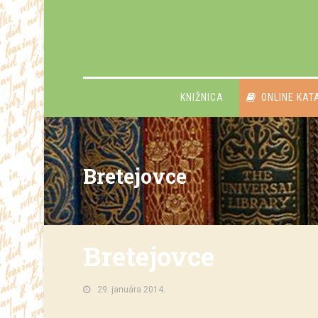
KNIŽNICA
ONLINE KAT
Bretejovce
Bretejovce
29. januára 2014.