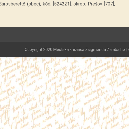
Sárosberettő (obec), kód: [524221], okres: Prešov [707],
Copyright 2020 Mestská knižnica Zsigmonda Zalabaiho | Z