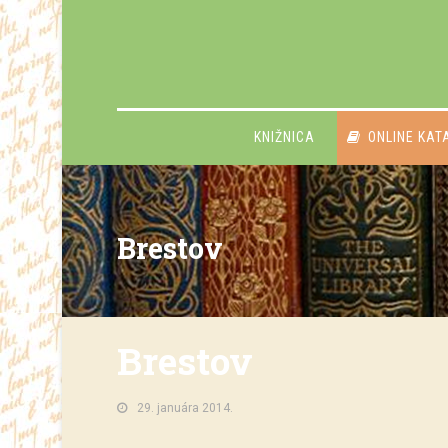
KNIŽNICA
ONLINE KAT
Brestov
Brestov
29. januára 2014.