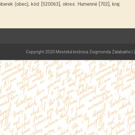
berek (obec), kód: [520063], okres: Humenné [702], kraj:
Copyright 2020 Mestská knižnica Zsigmonda Zalabaiho | Z