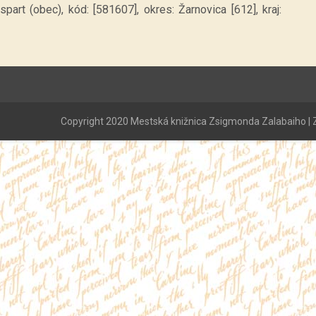
art (obec), kód: [581607], okres: Žarnovica [612], kraj:
Copyright 2020 Mestská knižnica Zsigmonda Zalabaiho | Z