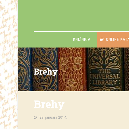
KNIŽNICA
ONLINE KAT
Brehy
Brehy
29. januára 2014.