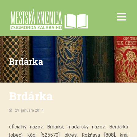
Brdárka
Brdárka
29. januára 2014.
oficiálny názov: Brdárka, maďarský názov: Berdárka
(obec), kód: [525570], okres: Rožňava [808], kraj: