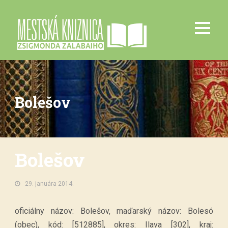
Bolešov
Bolešov
29. januára 2014.
oficiálny názov: Bolešov, maďarský názov: Bolesó
(obec), kód: [512885], okres: Ilava [302], kraj: