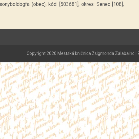
sonyboldogfa (obec), kód: [503681], okres: Senec [108],
Copyright 2020 Mestská knižnica Zsigmonda Zalabaiho | Z