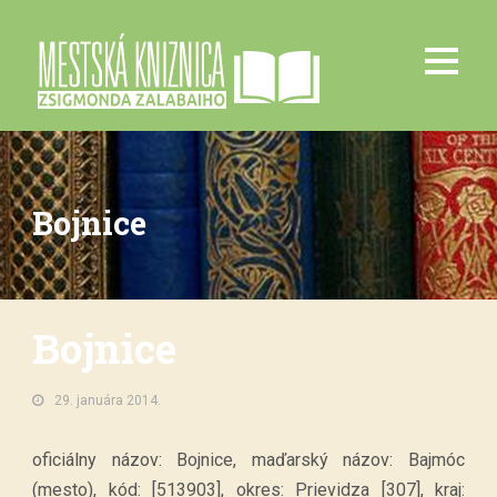
Bojnice
Bojnice
29. januára 2014.
oficiálny názov: Bojnice, maďarský názov: Bajmóc
(mesto), kód: [513903], okres: Prievidza [307], kraj: