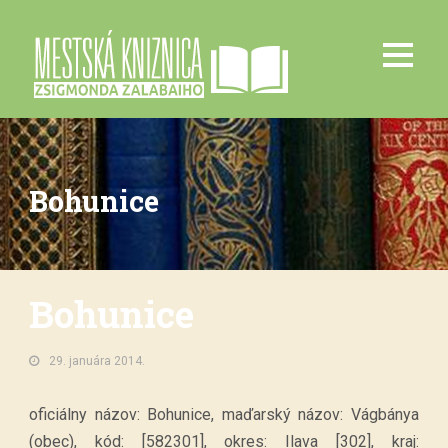
Bohunice
Bohunice
29. januára 2014.
oficiálny názov: Bohunice, maďarský názov: Vágbánya
(obec), kód: [582301], okres: Ilava [302], kraj: