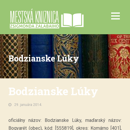
Bodzianske Lúky
Bodzianske Lúky
29. januára 2014.
oficiálny názov: Bodzianske Lúky, maďarský názov:
Bogyarét (obec), kód: [555819], okres: Komárno [401],