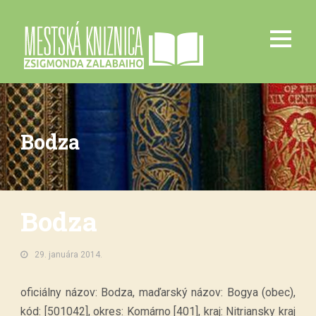
Bodza
Bodza
29. januára 2014.
oficiálny názov: Bodza, maďarský názov: Bogya (obec),
kód: [501042], okres: Komárno [401], kraj: Nitriansky kraj