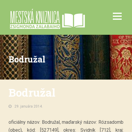
Bodružal
Bodružal
29. januára 2014.
oficiálny názov: Bodružal, maďarský názov: Rózsadomb
(obec), kód: [527149], okres: Svidník [712], kraj: