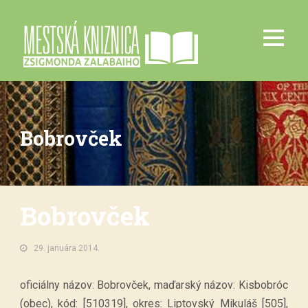
Bobrovček
Bobrovček
29. januára 2014.
oficiálny názov: Bobrovček, maďarský názov: Kisbobróc
(obec), kód: [510319], okres: Liptovský Mikuláš [505],