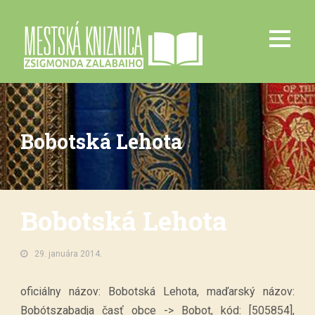
Bobotská Lehota
Bobotská Lehota
29. januára 2014.
oficiálny názov: Bobotská Lehota, maďarský názov:
Bobótszabadja časť obce -> Bobot, kód: [505854],