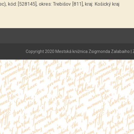
c), kód: [528145], okres: Trebišov [811], kraj: Košický kraj
Copyright 2020 Mestská knižnica Zsigmonda Zalabaiho | Z