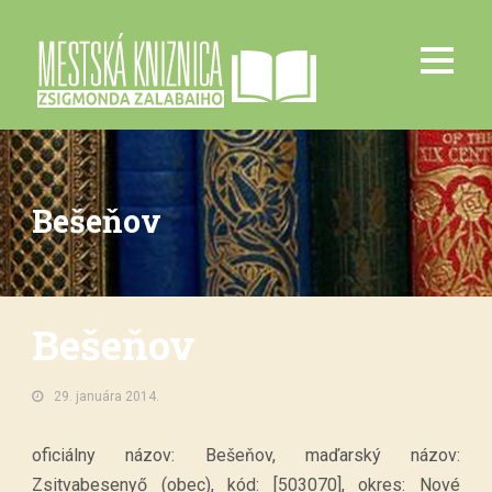
Bešeňov
Bešeňov
29. januára 2014.
oficiálny názov: Bešeňov, maďarský názov:
Zsitvabesenyő (obec), kód: [503070], okres: Nové