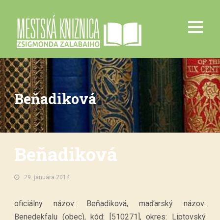
Beňadiková
Beňadiková
29. januára 2014.
oficiálny názov: Beňadiková, maďarský názov:
Benedekfalu (obec), kód: [510271], okres: Liptovský