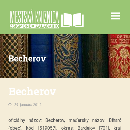
Becherov
Becherov
29. januára 2014.
oficiálny názov: Becherov, maďarský názov: Biharó
(obec), kód: [519057], okres: Bardejov [701], kraj: