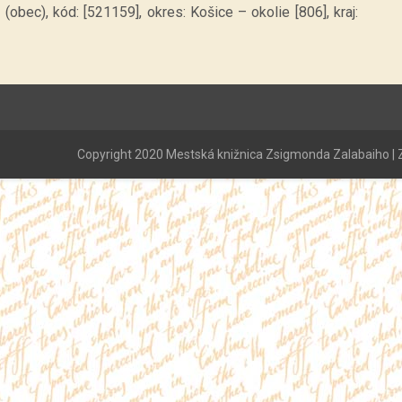
obec), kód: [521159], okres: Košice – okolie [806], kraj:
Copyright 2020 Mestská knižnica Zsigmonda Zalabaiho | Z