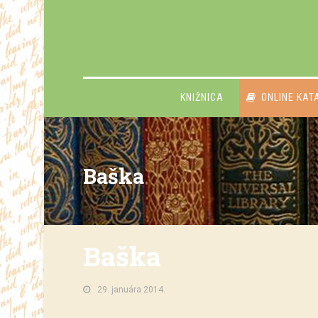
KNIŽNICA
ONLINE KAT
Baška
Baška
29. januára 2014.