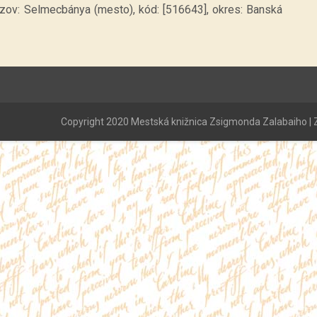
ázov: Selmecbánya (mesto), kód: [516643], okres: Banská
Copyright 2020 Mestská knižnica Zsigmonda Zalabaiho | Z