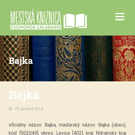
Bajka
Bajka
29. januára 2014.
oficiálny názov: Bajka, maďarský názov: Bajka (obec),
kód: [502049], okres: Levice [402], kraj: Nitriansky kraj