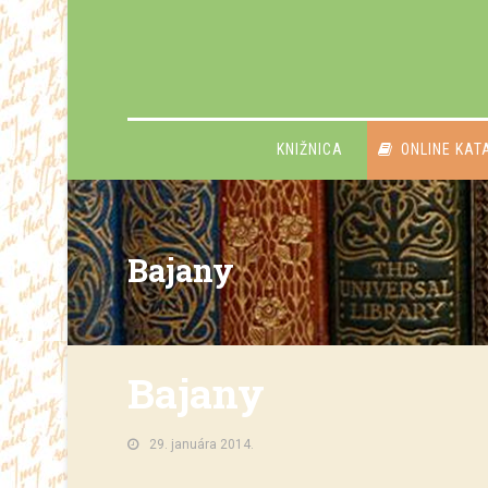
KNIŽNICA
ONLINE KAT
Bajany
Bajany
29. januára 2014.