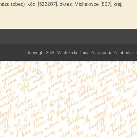
áza (obec), kód: [522287], okres: Michalovce [807], kraj:
Copyright 2020 Mestská knižnica Zsigmonda Zalabaiho | Z