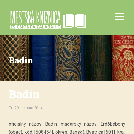
Badín
Badín
29. januára 2014.
oficiálny názov: Badín, maďarský názov: Erdőbábony
(obec), kód: [508454], okres: Banská Bystrica [601], kraj: