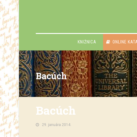
KNIŽNICA
ONLINE KAT
Bacúch
Bacúch
29. januára 2014.