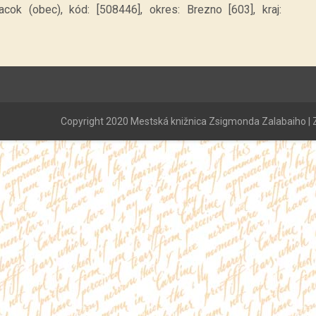
cok (obec), kód: [508446], okres: Brezno [603], kraj:
Copyright 2020 Mestská knižnica Zsigmonda Zalabaiho | Z