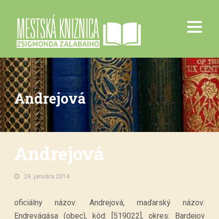
Andrejová
Andrejová
29. januára 2014.
oficiálny názov: Andrejová, maďarský názov:
Endrevágása (obec), kód: [519022], okres: Bardejov