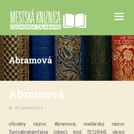
Abramová
Abramová
29. januára 2014.
oficiálny názov: Abramová, maďarský názov:
Turócábrahámfalva (obec), kód: [512044], okres: