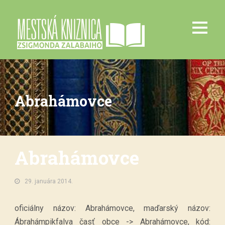
Abrahámovce
Abrahámovce
29. januára 2014.
oficiálny názov: Abrahámovce, maďarský názov:
Ábrahámpikfalva časť obce -> Abrahámovce, kód: