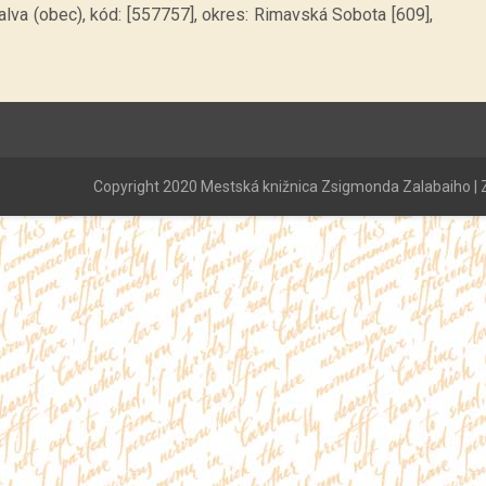
lva (obec), kód: [557757], okres: Rimavská Sobota [609],
Copyright 2020 Mestská knižnica Zsigmonda Zalabaiho | Z