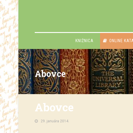
KNIŽNICA
ONLINE KAT
Abovce
Abovce
29. januára 2014.