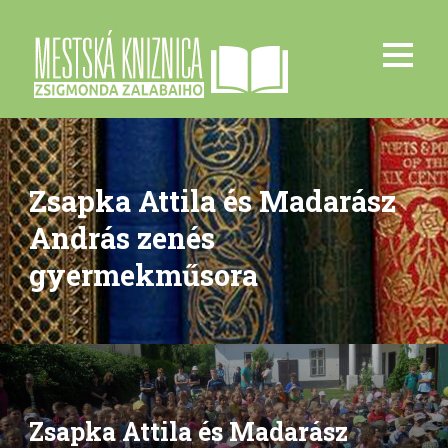
Zsapka Attila és Madarász
András zenés
gyermekműsora
Zsapka Attila és Madarász