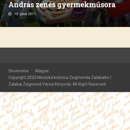
András zenés gyermekműsora
10. júna 2011.
Slovenčina
Magyar
Copyright 2020 Mestská knižnica Zsigmonda Zalabaiho |
Zalabai Zsigmond Városi Könyvtár, All Right Reserved