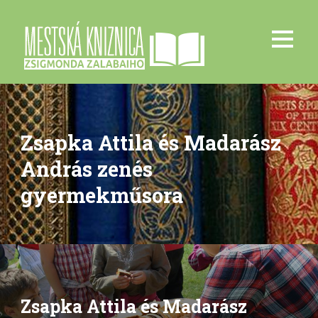
Zsapka Attila és Madarász
András zenés
gyermekműsora
Zsapka Attila és Madarász