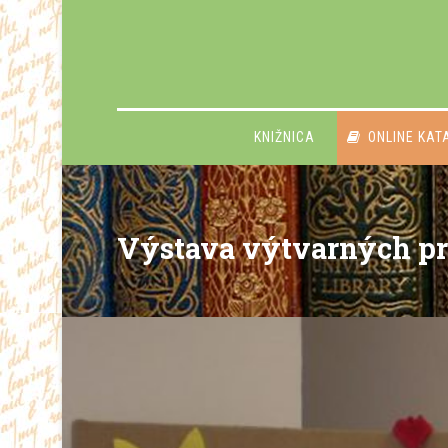
KNIŽNICA
ONLINE KAT
Výstava výtvarných prá