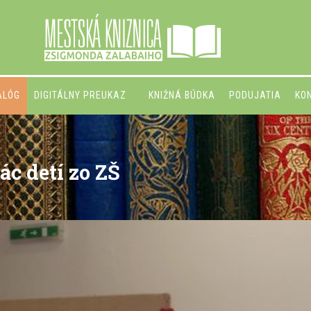
ALÓG
DIGITÁLNY PREUKAZ
KNIŽNÁ BÚDKA
PODUJATIA
KO
c detí zo ZŠ