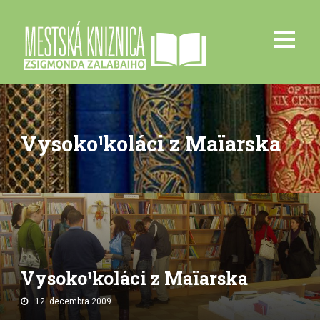
Vysoko¹koláci z Maïarska
Vysoko¹koláci z Maïarska
12. decembra 2009.