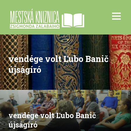
vendége volt Ľubo Banič
újságíró
vendége volt Ľubo Banič
újságíró