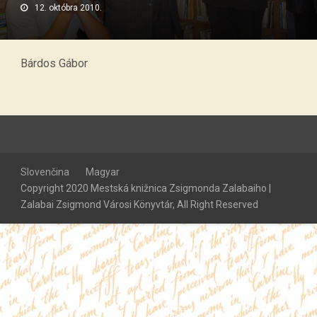
12. októbra 2010.
Bárdos Gábor
Slovenčina
Magyar
Copyright 2020 Mestská knižnica Zsigmonda Zalabaiho |
Zalabai Zsigmond Városi Könyvtár, All Right Reserved