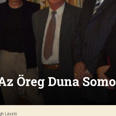
 Az Öreg Duna Somo
égh László