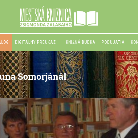
ALÓG
DIGITÁLNY PREUKAZ
KNIŽNÁ BÚDKA
PODUJATIA
KO
Duna Somorjánál