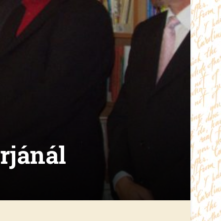
rjánál