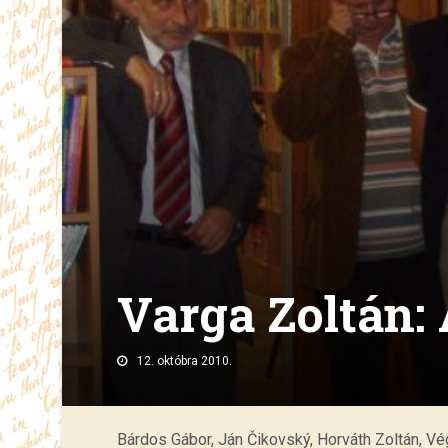
Varga Zoltán:
12. októbra 2010.
Bárdos Gábor, Ján Čikovský, Horváth Zoltán, V