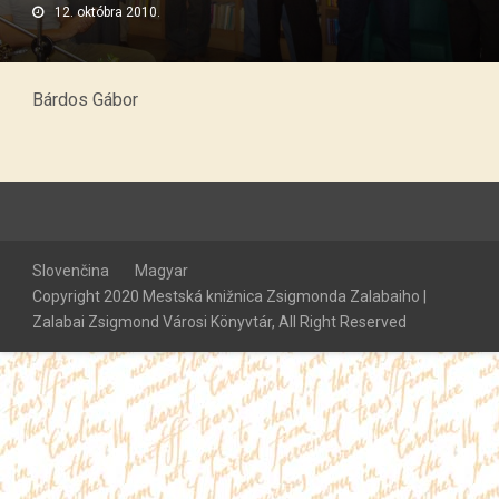
12. októbra 2010.
Bárdos Gábor
Slovenčina
Magyar
Copyright 2020 Mestská knižnica Zsigmonda Zalabaiho |
Zalabai Zsigmond Városi Könyvtár, All Right Reserved