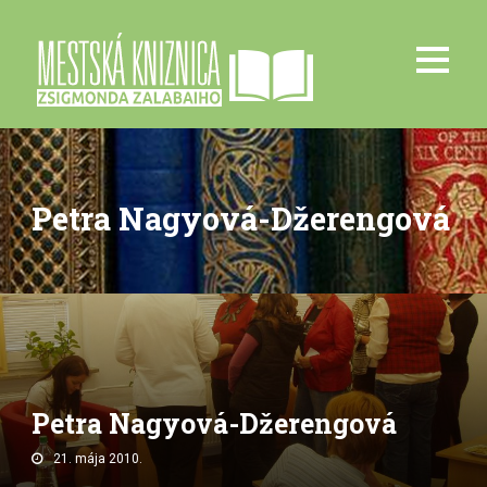
Petra Nagyová-Džerengová
Petra Nagyová-Džerengová
21. mája 2010.