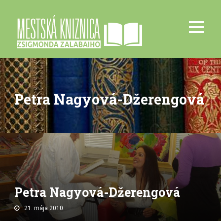
Petra Nagyová-Džerengová
Petra Nagyová-Džerengová
21. mája 2010.