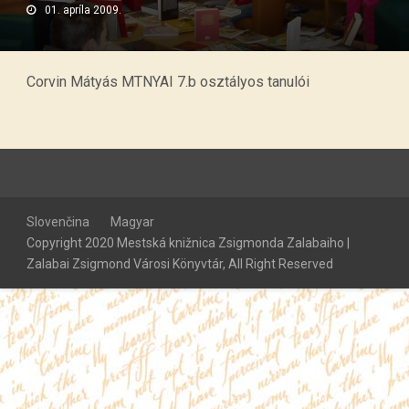
01. apríla 2009.
Corvin Mátyás MTNYAI 7.b osztályos tanulói
Slovenčina
Magyar
Copyright 2020 Mestská knižnica Zsigmonda Zalabaiho |
Zalabai Zsigmond Városi Könyvtár, All Right Reserved