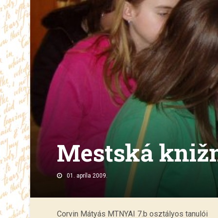
Mestská kniž
01. apríla 2009.
Corvin Mátyás MTNYAI 7.b osztályos tanulói