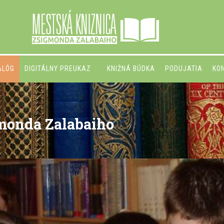
ALÓG
DIGITÁLNY PREUKAZ
KNIŽNÁ BÚDKA
PODUJATIA
KO
monda Zalabaiho