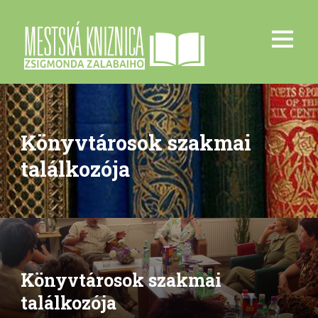
Könyvtárosok szakmai
találkozója
Könyvtárosok szakmai
találkozója