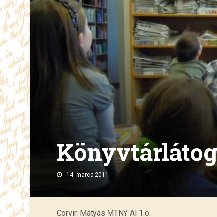
Könyvtárláto
14. marca 2011.
Corvin Mátyás MTNY AI 1.o.