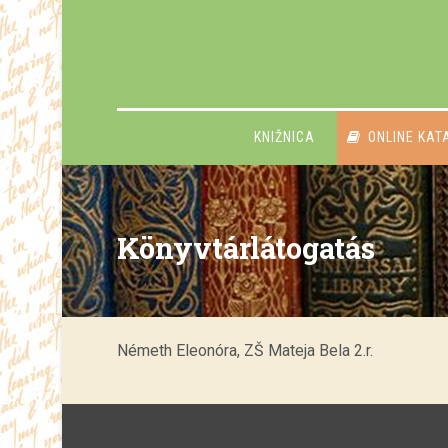
KNIŽNICA
ONLINE KAT
Könyvtárlátog
Könyvtárlátogatás
10. marca 2010.
Németh Eleonóra, ZŠ Mateja Bela 2.r.