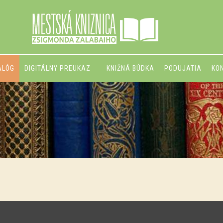
ALÓG
DIGITÁLNY PREUKAZ
KNIŽNÁ BÚDKA
PODUJATIA
KO
atás