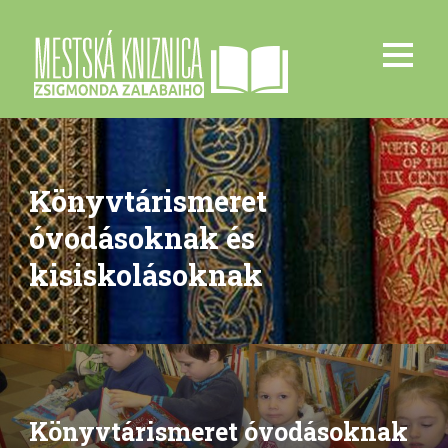
Könyvtárismeret
óvodásoknak és
kisiskolásoknak
Könyvtárismeret óvodásoknak