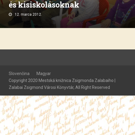
és kisiskolásoknak
12. marca 2012.
Slovenčina
Magyar
Copyright 2020 Mestská knižnica Zsigmonda Zalabaiho |
Zalabai Zsigmond Városi Könyvtár, All Right Reserved