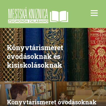
Könyvtárismeret
óvodásoknak és
kisiskolásoknak
Könyvtárismeret óvodásoknak