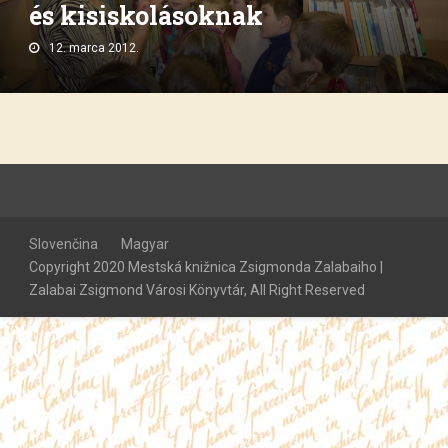
és kisiskolásoknak
12. marca 2012.
Slovenčina
Magyar
Copyright 2020 Mestská knižnica Zsigmonda Zalabaiho |
Zalabai Zsigmond Városi Könyvtár, All Right Reserved