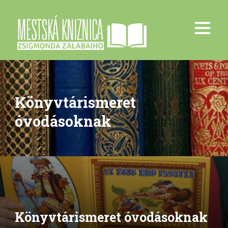
Könyvtárismeret
óvodásoknak
Könyvtárismeret óvodásoknak