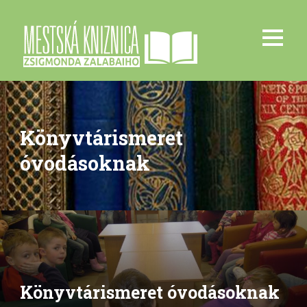
Könyvtárismeret
óvodásoknak
Könyvtárismeret óvodásoknak