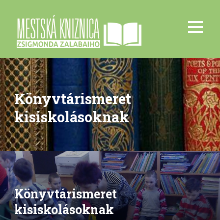
Könyvtárismeret
kisiskolásoknak
Könyvtárismeret
kisiskolásoknak