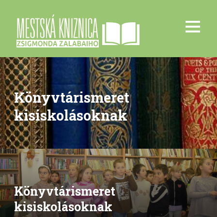
Könyvtárismeret
kisiskolásoknak
Könyvtárismeret
kisiskolásoknak