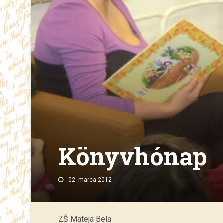
Könyvhónap
02. marca 2012.
ZŠ Mateja Bela